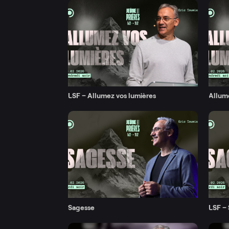
LSF – Allumez vos lumières
Allume
Sagesse
LSF –