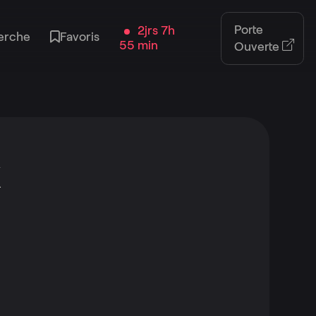
Porte
2jrs 7h
erche
Favoris
55 min
Ouverte
x
lus