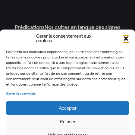
Prédications
Nos cultes en langue des signes
Nos cultes en intégralité
Gérer le consentement aux
cookies
Gottesdienste
Génération enfants
Nos émissions
Pour offrir les meilleures expériences, nous utilisons des technologies
telles que les cookies pour stocker et/ou accéder aux informations des
Les Instants Post-It
OSYR – Dernière saison
appareils. Le fait de consentir à ces technologies nous permettra de
traiter des données telles que le comportement de navigation ou les ID
OSYR – Autres saisons
uniques sur ce site. Le fait de ne pas consentir ou de retirer son
Notre Rendez-Vous
consentement peut avoir un effet négatif sur certaines caractéristiques
et fonctions,
comme l'affichage des vidéos !
T’as 2 minutes
Gérer les services
Mentions légales
Politique de cookies (UE)
Accepter
Refuser