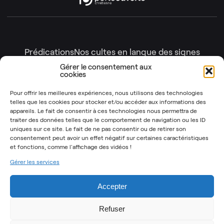
Prédications
Nos cultes en langue des signes
Nos cultes en intégralité
Gérer le consentement aux
cookies
Gottesdienste
Génération enfants
Nos émissions
Pour offrir les meilleures expériences, nous utilisons des technologies
telles que les cookies pour stocker et/ou accéder aux informations des
Les Instants Post-It
OSYR – Dernière saison
appareils. Le fait de consentir à ces technologies nous permettra de
traiter des données telles que le comportement de navigation ou les ID
OSYR – Autres saisons
uniques sur ce site. Le fait de ne pas consentir ou de retirer son
Notre Rendez-Vous
consentement peut avoir un effet négatif sur certaines caractéristiques
et fonctions,
comme l'affichage des vidéos !
T’as 2 minutes
Gérer les services
Mentions légales
Politique de cookies (UE)
Accepter
Refuser