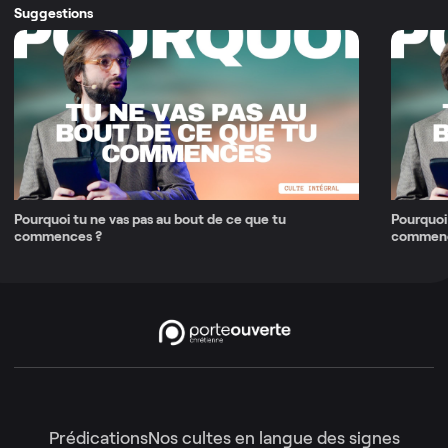
Suggestions
Pourquoi tu ne vas pas au bout de ce que tu
Pourquoi 
commences ?
commence
Prédications
Nos cultes en langue des signes