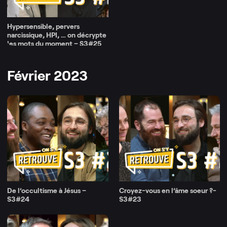
Hypersensible, pervers
narcissique, HPI, … on décrypte
les mots du moment – S3#25
Février 2023
De l’occultisme à Jésus –
Croyez-vous en l’âme soeur ?-
S3#24
S3#23