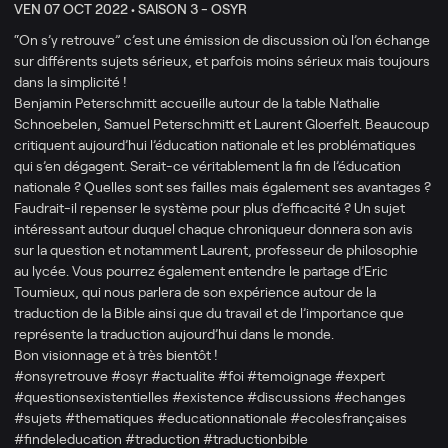
VEN 07 OCT 2022 •
SAISON 3 - OSYR
“On s’y retrouve” c’est une émission de discussion où l’on échange
sur différents sujets sérieux, et parfois moins sérieux mais toujours
dans la simplicité !
Benjamin Peterschmitt accueille autour de la table Nathalie
Schnoebelen, Samuel Peterschmitt et Laurent Gloerfelt. Beaucoup
critiquent aujourd’hui l’éducation nationale et les problématiques
qui s’en dégagent. Serait-ce véritablement la fin de l’éducation
nationale ? Quelles sont ses failles mais également ses avantages ?
Faudrait-il repenser le système pour plus d’efficacité ? Un sujet
intéressant autour duquel chaque chroniqueur donnera son avis
sur la question et notamment Laurent, professeur de philosophie
au lycée. Vous pourrez également entendre le partage d’Eric
Toumieux, qui nous parlera de son expérience autour de la
traduction de la Bible ainsi que du travail et de l’importance que
représente la traduction aujourd’hui dans le monde.
Bon visionnage et à très bientôt !
#onsyretrouve #osyr #actualite #foi #temoignage #expert
#questionsexistentielles #existence #discussions #echanges
#sujets #thematiques #educationnationale #ecolesfrançaises
#findeleducation #traduction #traductionbible