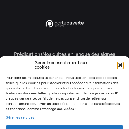
Prédications
Nos cultes en langue des signes
Nos cultes en intégralité
Gérer le consentement aux
cookies
Gottesdienste
Génération enfants
Nos émissions
Pour offrir les meilleures expériences, nous utilisons des technologies
telles que les cookies pour stocker et/ou accéder aux informations des
Les Instants Post-It
OSYR – Dernière saison
appareils. Le fait de consentir à ces technologies nous permettra de
traiter des données telles que le comportement de navigation ou les ID
OSYR – Autres saisons
uniques sur ce site. Le fait de ne pas consentir ou de retirer son
Notre Rendez-Vous
consentement peut avoir un effet négatif sur certaines caractéristiques
et fonctions,
comme l'affichage des vidéos !
T’as 2 minutes
Gérer les services
Mentions légales
Politique de cookies (UE)