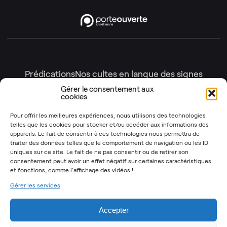
Prédications
Nos cultes en langue des signes
Nos cultes en intégralité
Gérer le consentement aux
cookies
Gottesdienste
Génération enfants
Nos émissions
Pour offrir les meilleures expériences, nous utilisons des technologies
telles que les cookies pour stocker et/ou accéder aux informations des
Les Instants Post-It
OSYR – Dernière saison
appareils. Le fait de consentir à ces technologies nous permettra de
traiter des données telles que le comportement de navigation ou les ID
OSYR – Autres saisons
uniques sur ce site. Le fait de ne pas consentir ou de retirer son
Notre Rendez-Vous
consentement peut avoir un effet négatif sur certaines caractéristiques
et fonctions,
comme l'affichage des vidéos !
T’as 2 minutes
Gérer les services
Mentions légales
Politique de cookies (UE)
Accepter