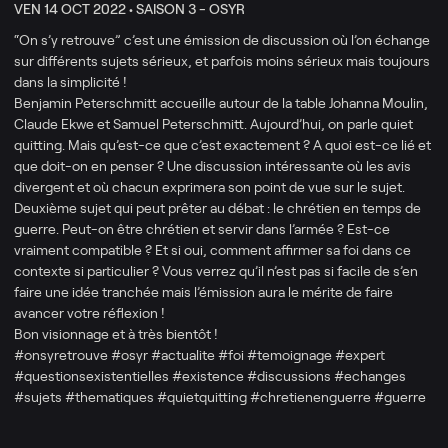
VEN 14 OCT 2022 •
SAISON 3 - OSYR
“On s’y retrouve” c’est une émission de discussion où l’on échange
sur différents sujets sérieux, et parfois moins sérieux mais toujours
dans la simplicité !
Benjamin Peterschmitt accueille autour de la table Johanna Moulin,
Claude Ekwe et Samuel Peterschmitt. Aujourd’hui, on parle quiet
quitting. Mais qu’est-ce que c’est exactement ? A quoi est-ce lié et
que doit-on en penser ? Une discussion intéressante où les avis
divergent et où chacun exprimera son point de vue sur le sujet.
Deuxième sujet qui peut prêter au débat : le chrétien en temps de
guerre. Peut-on être chrétien et servir dans l’armée ? Est-ce
vraiment compatible ? Et si oui, comment affirmer sa foi dans ce
contexte si particulier ? Vous verrez qu’il n’est pas si facile de s’en
faire une idée tranchée mais l’émission aura le mérite de faire
avancer votre réflexion !
Bon visionnage et à très bientôt !
#onsyretrouve #osyr #actualite #foi #temoignage #expert
#questionsexistentielles #existence #discussions #echanges
#sujets #thematiques #quietquitting #chretienenguerre #guerre