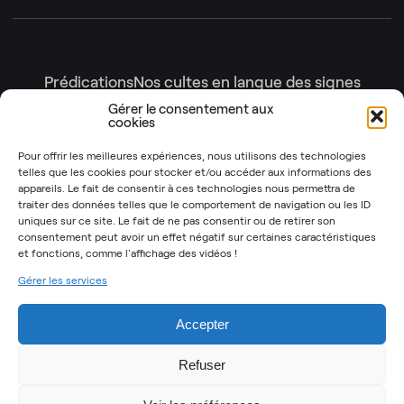
Prédications
Nos cultes en langue des signes
Nos cultes en intégralité
Gérer le consentement aux
cookies
Gottesdienste
Génération enfants
Nos émissions
Pour offrir les meilleures expériences, nous utilisons des technologies
telles que les cookies pour stocker et/ou accéder aux informations des
Les Instants Post-It
OSYR – Dernière saison
appareils. Le fait de consentir à ces technologies nous permettra de
traiter des données telles que le comportement de navigation ou les ID
OSYR – Autres saisons
uniques sur ce site. Le fait de ne pas consentir ou de retirer son
Notre Rendez-Vous
consentement peut avoir un effet négatif sur certaines caractéristiques
et fonctions,
comme l'affichage des vidéos !
T’as 2 minutes
Gérer les services
Mentions légales
Politique de cookies (UE)
Accepter
Refuser