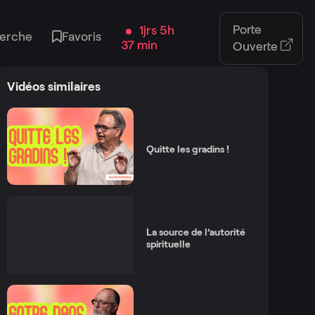
Porte
1jrs 5h
erche
Favoris
37 min
Ouverte
Vidéos similaires
Quitte les gradins !
La source de l’autorité
spirituelle