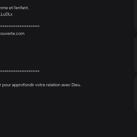
me et l’enfant.
LLuDLx​
**********************
-ouverte.com​
**********************
 pour approfondir votre relation avec Dieu.