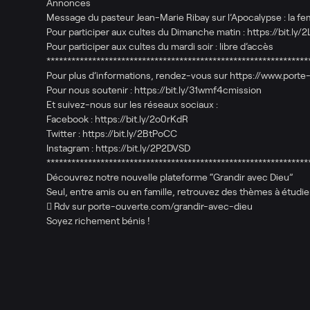
Annonces
Message du pasteur Jean-Marie Ribay sur l’Apocalypse : la fem
Pour participer aux cultes du Dimanche matin : https://bit.ly/2
Pour participer aux cultes du mardi soir : libre d’accès
***************************************************************
Pour plus d’informations, rendez-vous sur https://www.porte
Pour nous soutenir : https://bit.ly/31wmf4cmission​
Et suivez-nous sur les réseaux sociaux :
Facebook : https://bit.ly/2o0rKdR​
Twitter : https://bit.ly/2BtPoCC​
Instagram : https://bit.ly/2P2DVSD​
***************************************************************
Découvrez notre nouvelle plateforme “Grandir avec Dieu”
Seul, entre amis ou en famille, retrouvez des thèmes à étudier
 Rdv sur porte-ouverte.com/grandir-avec-dieu
Soyez richement bénis !