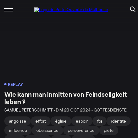
REPLAY
Wie kann man inmitten von Feindseligkeit
leben ?
SAMUEL PETERSCHMITT •
DIM 20 OCT 2024 •
GOTTESDIENSTE
angoisse
effort
église
espoir
foi
identité
influence
obéissance
persévérance
piété