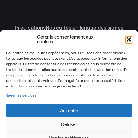
Prédications
Nos cultes en langue des signes
Nos cultes en intégralité
Gérer le consentement aux
cookies
Gottesdienste
Génération enfants
Nos émissions
Pour offrir les meilleures expériences, nous utilisons des technologies
telles que les cookies pour stocker et/ou accéder aux informations des
Les Instants Post-It
OSYR – Dernière saison
appareils. Le fait de consentir à ces technologies nous permettra de
traiter des données telles que le comportement de navigation ou les ID
OSYR – Autres saisons
uniques sur ce site. Le fait de ne pas consentir ou de retirer son
Notre Rendez-Vous
consentement peut avoir un effet négatif sur certaines caractéristiques
et fonctions,
comme l'affichage des vidéos !
T’as 2 minutes
Gérer les services
Mentions légales
Politique de cookies (UE)
Accepter
Refuser