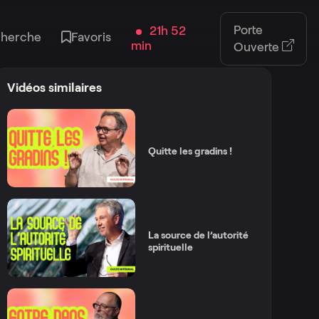
Porte
21h 52
cherche
Favoris
min
Ouverte
Vidéos similaires
Quitte les gradins !
La source de l’autorité
spirituelle