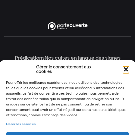
Prédications
Nos cultes en langue des signes
Nos cultes en intégralité
Gérer le consentement aux
cookies
Gottesdienste
Génération enfants
Nos émissions
Pour offrir les meilleures expériences, nous utilisons des technologies
telles que les cookies pour stocker et/ou accéder aux informations des
Les Instants Post-It
OSYR – Dernière saison
appareils. Le fait de consentir à ces technologies nous permettra de
traiter des données telles que le comportement de navigation ou les ID
OSYR – Autres saisons
uniques sur ce site. Le fait de ne pas consentir ou de retirer son
Notre Rendez-Vous
consentement peut avoir un effet négatif sur certaines caractéristiques
et fonctions,
comme l'affichage des vidéos !
T’as 2 minutes
Gérer les services
Mentions légales
Politique de cookies (UE)