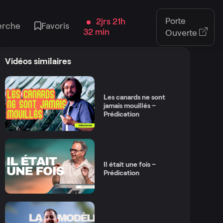
Porte
2jrs 21h
erche
Favoris
32 min
Ouverte
Vidéos similaires
Les canards ne sont
jamais mouillés –
Prédication
Il était une fois –
Prédication