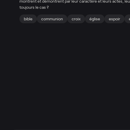
montrent et démontrent par leur caractère et leurs actes, leur
toujours le cas ?
bible
communion
croix
église
espoir