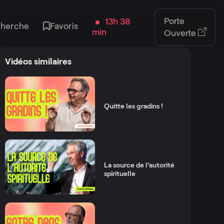
Porte
13h 38
cherche
Favoris
min
Ouverte
Vidéos similaires
Quitte les gradins !
La source de l’autorité
spirituelle