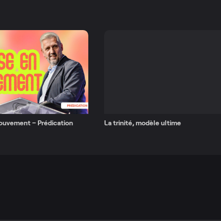
mouvement – Prédication
La trinité, modèle ultime