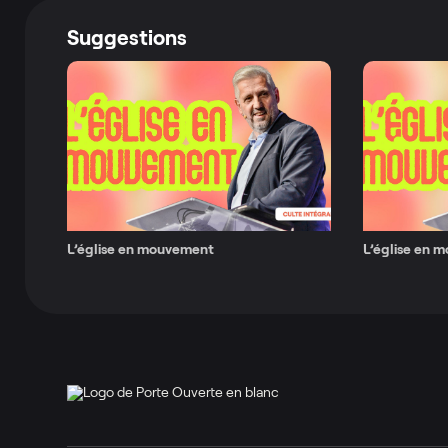
Suggestions
L’église en mouvement
L’église en 