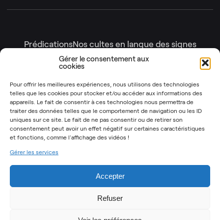
Prédications
Nos cultes en langue des signes
Nos cultes en intégralité
Gérer le consentement aux
cookies
Gottesdienste
Génération enfants
Nos émissions
Pour offrir les meilleures expériences, nous utilisons des technologies
telles que les cookies pour stocker et/ou accéder aux informations des
Les Instants Post-It
OSYR – Dernière saison
appareils. Le fait de consentir à ces technologies nous permettra de
traiter des données telles que le comportement de navigation ou les ID
OSYR – Autres saisons
uniques sur ce site. Le fait de ne pas consentir ou de retirer son
Notre Rendez-Vous
consentement peut avoir un effet négatif sur certaines caractéristiques
et fonctions,
comme l'affichage des vidéos !
T’as 2 minutes
Gérer les services
Mentions légales
Politique de cookies (UE)
Accepter
Refuser