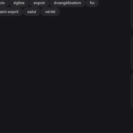
oix
église
espoir
évangélisation
foi
aint-esprit
salut
vérité