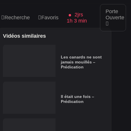
Porte
2jrs
Recherche
Favoris
Ouverte
1h 3 min
Vidéos similaires
Les canards ne sont
jamais mouillés –
Prédication
Il était une fois –
Prédication