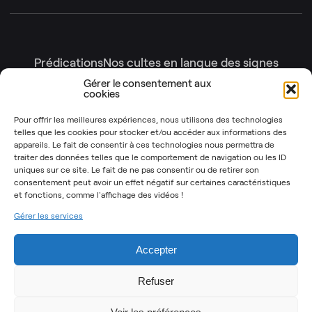
Prédications
Nos cultes en langue des signes
Nos cultes en intégralité
Gérer le consentement aux
cookies
Gottesdienste
Génération enfants
Nos émissions
Pour offrir les meilleures expériences, nous utilisons des technologies
telles que les cookies pour stocker et/ou accéder aux informations des
Les Instants Post-It
OSYR – Dernière saison
appareils. Le fait de consentir à ces technologies nous permettra de
traiter des données telles que le comportement de navigation ou les ID
OSYR – Autres saisons
uniques sur ce site. Le fait de ne pas consentir ou de retirer son
Notre Rendez-Vous
consentement peut avoir un effet négatif sur certaines caractéristiques
et fonctions,
comme l'affichage des vidéos !
T’as 2 minutes
Gérer les services
Mentions légales
Politique de cookies (UE)
Accepter
Refuser