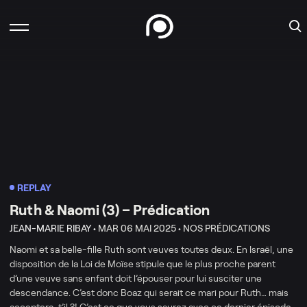
REPLAY
Ruth & Naomi (3) – Prédication
JEAN-MARIE RIBAY •
MAR 06 MAI 2025 •
NOS PRÉDICATIONS
Naomi et sa belle-fille Ruth sont veuves toutes deux. En Israël, une
disposition de la Loi de Moïse stipule que le plus proche parent
d’une veuve sans enfant doit l’épouser pour lui susciter une
descendance. C’est donc Boaz qui serait ce mari pour Ruth… mais
acceptera-t’il ?! C’est ce que vous saurez avec ce dernier épisode