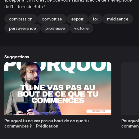
de l’histoire de Ruth !
compassion
convoitise
espoir
foi
médisance
persévérance
promesse
victoire
Suggestions
Pourquoi tu ne vas pas au bout de ce que tu
Pourquoi 
commences ? – Prédication
commenc