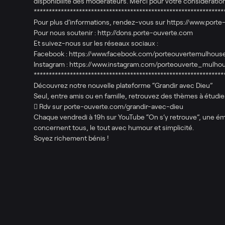
disponibilité des modérateurs. Merci pour votre considération
***************************************************************
Pour plus d’informations, rendez-vous sur https://www.porte
Pour nous soutenir : http://dons.porte-ouverte.com
Et suivez-nous sur les réseaux sociaux :
Facebook : https://www.facebook.com/porteouvertemulhous
Instagram : https://www.instagram.com/porteouverte_mulho
***************************************************************
Découvrez notre nouvelle plateforme “Grandir avec Dieu”
Seul, entre amis ou en famille, retrouvez des thèmes à étudier
 Rdv sur porte-ouverte.com/grandir-avec-dieu
Chaque vendredi à 19h sur YouTube “On s’y retrouve”, une émi
concernent tous, le tout avec humour et simplicité.
Soyez richement bénis !