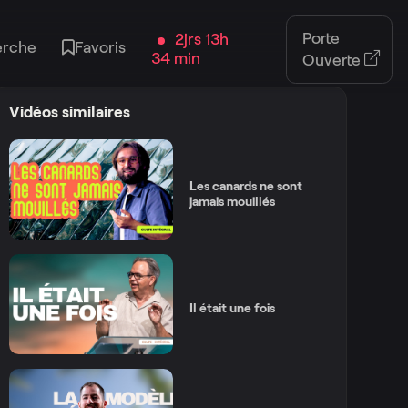
Porte
2jrs 13h
erche
Favoris
34 min
Ouverte
Vidéos similaires
Les canards ne sont
jamais mouillés
Il était une fois