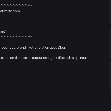
 !
**********************
-ouverte.com​
e
use/
**********************
 pour approfondir votre relation avec Dieu.
ssion de discussion autour de sujets d’actualité qui nous