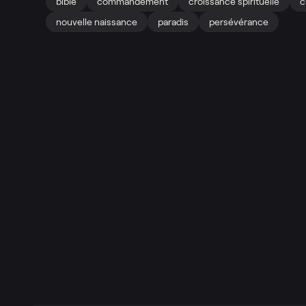
bible
commandement
croissance spirituelle
c
nouvelle naissance
paradis
persévérance