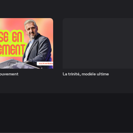
mouvement
La trinité, modèle ultime