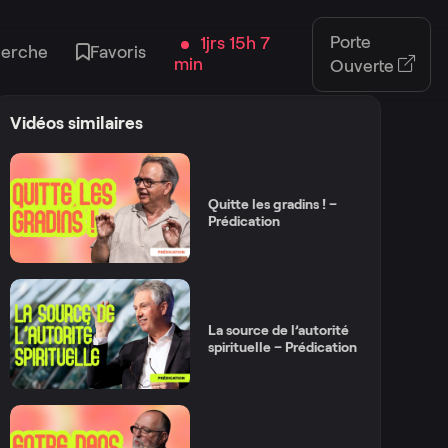
Porte
1jrs 15h 7
erche
Favoris
min
Ouverte
Vidéos similaires
Quitte les gradins ! –
Prédication
La source de l’autorité
spirituelle – Prédication