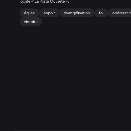
locale « La Porte Ouverte ».
église
espoir
évangélisation
foi
obéissan
victoire