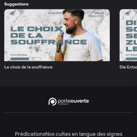
Suggestions
Le choix de la souffrance
Die Ents
Prédications
Nos cultes en langue des signes