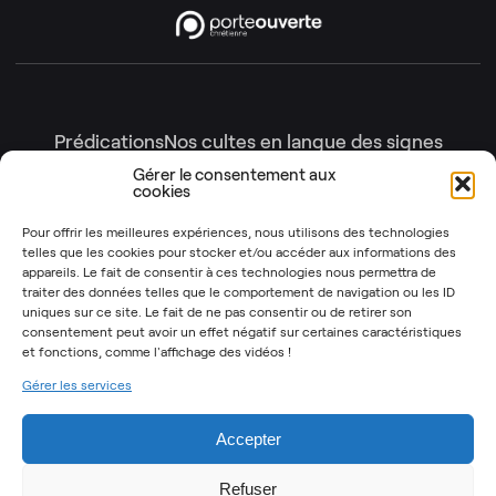
Prédications
Nos cultes en langue des signes
Nos cultes en intégralité
Gérer le consentement aux
cookies
Gottesdienste
Génération enfants
Nos émissions
Pour offrir les meilleures expériences, nous utilisons des technologies
telles que les cookies pour stocker et/ou accéder aux informations des
Les Instants Post-It
OSYR – Dernière saison
appareils. Le fait de consentir à ces technologies nous permettra de
traiter des données telles que le comportement de navigation ou les ID
OSYR – Autres saisons
uniques sur ce site. Le fait de ne pas consentir ou de retirer son
Notre Rendez-Vous
consentement peut avoir un effet négatif sur certaines caractéristiques
et fonctions,
comme l'affichage des vidéos !
T’as 2 minutes
Gérer les services
Mentions légales
Politique de cookies (UE)
Accepter
Refuser