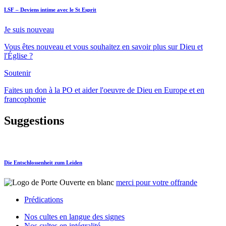
LSF – Deviens intime avec le St Esprit
Je suis nouveau
Vous êtes nouveau et vous souhaitez en savoir plus sur Dieu et
l'Église ?
Soutenir
Faites un don à la PO et aider l'oeuvre de Dieu en Europe et en
francophonie
Suggestions
Die Entschlossenheit zum Leiden
L
merci pour votre offrande
Prédications
Nos cultes en langue des signes
Nos cultes en intégralité