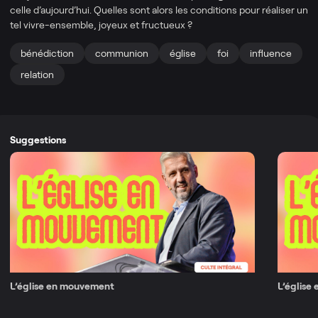
celle d’aujourd’hui. Quelles sont alors les conditions pour réaliser un
tel vivre-ensemble, joyeux et fructueux ?
bénédiction
communion
église
foi
influence
relation
Suggestions
L’église en mouvement
L’église