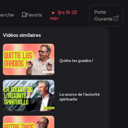
Porte
1jrs 1h 32
herche
Favoris
min
Ouverte
Vidéos similaires
Quitte les gradins !
La source de l’autorité
spirituelle