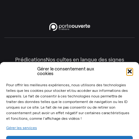
Prédications
Nos cultes en langue des signes
Nos cultes en intégralité
Gérer le consentement aux
cookies
Gottesdienste
Génération enfants
Nos émissions
Pour offrir les meilleures expériences, nous utilisons des technologies
telles que les cookies pour stocker et/ou accéder aux informations des
Les Instants Post-It
OSYR – Dernière saison
appareils. Le fait de consentir à ces technologies nous permettra de
traiter des données telles que le comportement de navigation ou les ID
OSYR – Autres saisons
uniques sur ce site. Le fait de ne pas consentir ou de retirer son
Notre Rendez-Vous
consentement peut avoir un effet négatif sur certaines caractéristiques
et fonctions,
comme l'affichage des vidéos !
T’as 2 minutes
Gérer les services
Mentions légales
Politique de cookies (UE)