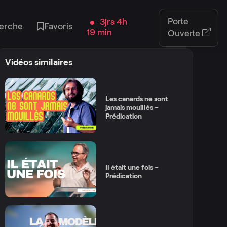
Porte
3jrs 4h
erche
Favoris
19 min
Ouverte
Vidéos similaires
Les canards ne sont
jamais mouillés –
Prédication
Il était une fois –
Prédication