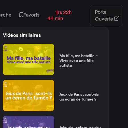
Porte
1jrs 22h
erche
Favoris
44 min
Ouverte
Vidéos similaires
Ma fille, ma bataille –
Vivre avec une fille
autiste
Jeux de Paris : sont-ils
un écran de fumée ?
Jalousie, colère, envie :