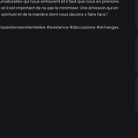
et surnaturelles qui nous entourent et il faut que nous en prenions
t et il est important de ne pas le minimiser. Une émission qui en
irituel et de la manière dont nous devons y faire face !
#questionsexistentielles #existence #discussions #échanges