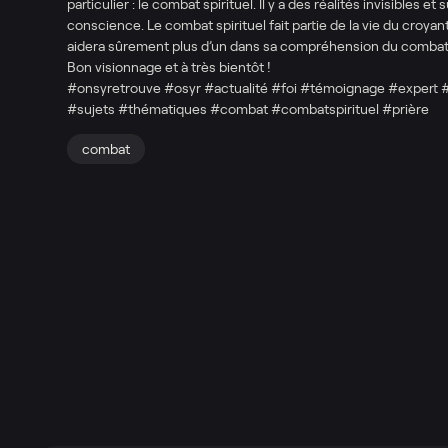
particulier : le combat spirituel. Il y a des réalités invisibles 
conscience. Le combat spirituel fait partie de la vie du croyan
aidera sûrement plus d’un dans sa compréhension du combat sp
Bon visionnage et à très bientôt !
#onsyretrouve #osyr #actualité #foi #témoignage #expert 
#sujets #thématiques #combat #combatspirituel #prière
combat