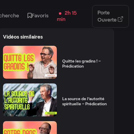
Porte
2h 15
cherche
Favoris
min
Ouverte
Vidéos similaires
Quitte les gradins ! –
Prédication
La source de l’autorité
spirituelle – Prédication