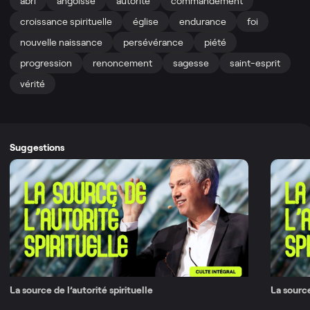
abri
angoisse
autorité
commandement
croissance spirituelle
église
endurance
foi
nouvelle naissance
persévérance
piété
progression
renoncement
sagesse
saint-esprit
vérité
Suggestions
La source de l’autorité spirituelle
La source