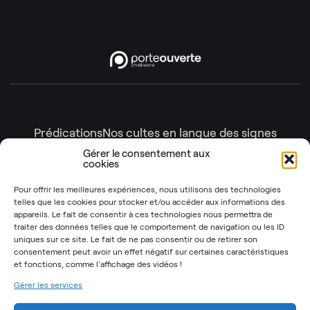
Prédications
Nos cultes en langue des signes
Nos cultes en intégralité
Gérer le consentement aux
cookies
Gottesdienste
Génération enfants
Nos émissions
Pour offrir les meilleures expériences, nous utilisons des technologies
telles que les cookies pour stocker et/ou accéder aux informations des
Les Instants Post-It
OSYR – Dernière saison
appareils. Le fait de consentir à ces technologies nous permettra de
traiter des données telles que le comportement de navigation ou les ID
OSYR – Autres saisons
uniques sur ce site. Le fait de ne pas consentir ou de retirer son
Notre Rendez-Vous
consentement peut avoir un effet négatif sur certaines caractéristiques
et fonctions,
comme l'affichage des vidéos !
T’as 2 minutes
Gérer les services
Mentions légales
Politique de cookies (UE)