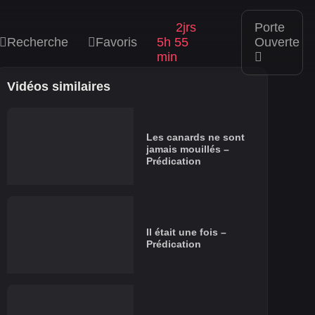
2jrs
Porte
Recherche
Favoris
5h 55
Ouverte
min
Vidéos similaires
Les canards ne sont
jamais mouillés –
Prédication
Il était une fois –
Prédication