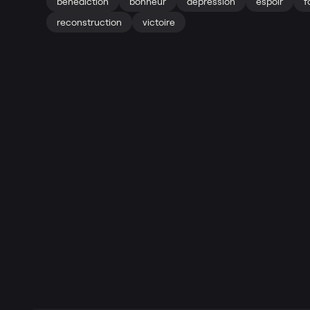
bénédiction
bonheur
dépression
espoir
f
reconstruction
victoire