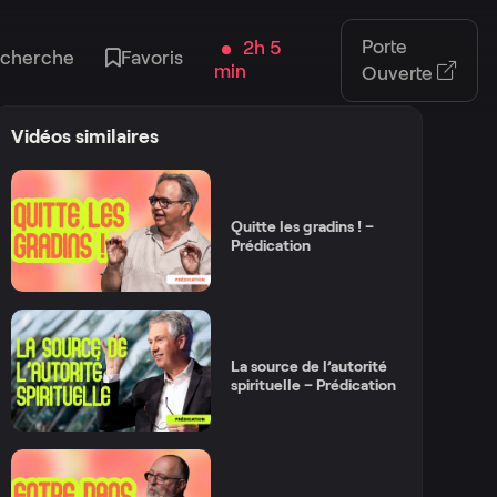
Porte
2h 5
cherche
Favoris
min
Ouverte
Vidéos similaires
Quitte les gradins ! –
Prédication
La source de l’autorité
spirituelle – Prédication