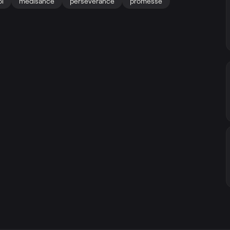
oi
médisance
persévérance
promesse