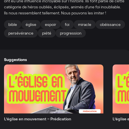
ont eu une influence incroyable sur l’histoire. Ils font partie de cette
catégorie de héros oubliés, éclipsés, animés d’une foi inoubliable.
Ils nous ressemblent tellement. Nous pouvons les imiter !
bible
église
espoir
foi
miracle
obéissance
persévérance
piété
progression
Suggestions
L’église en mouvement – Prédication
L’église