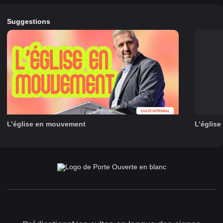
Suggestions
L’église en mouvement
L’églis