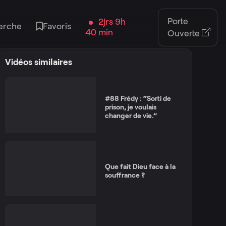
Porte
2jrs 9h
erche
Favoris
40 min
Ouverte
Vidéos similaires
#88 Frédy : “Sorti de
prison, je voulais
changer de vie.”
Que fait Dieu face à la
souffrance ?