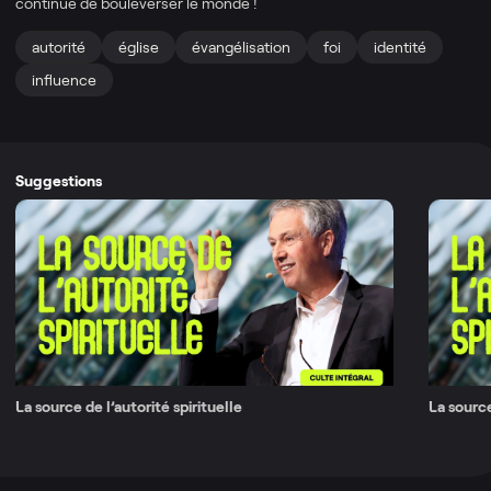
continue de bouleverser le monde !
autorité
église
évangélisation
foi
identité
influence
Suggestions
La source de l’autorité spirituelle
La source