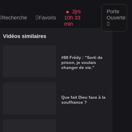
2jrs
Porte
Recherche
Favoris
10h 33
Ouverte
min
Vidéos similaires
#88 Frédy : “Sorti de
prison, je voulais
changer de vie.”
Que fait Dieu face à la
souffrance ?