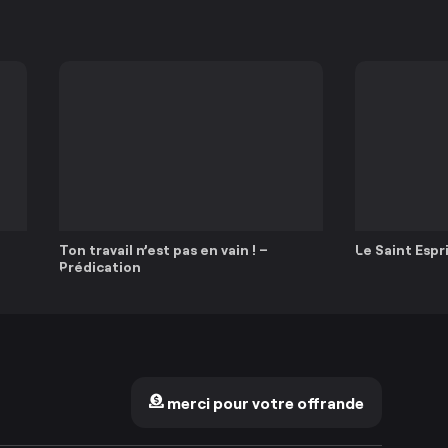
Ton travail n’est pas en vain ! –
Le Saint Espri
Prédication
merci pour votre offrande