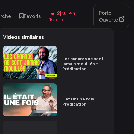
Porte
2jrs 14h
rche
Favoris
16 min
Ouverte
Vidéos similaires
Les canards ne sont
jamais mouillés –
Prédication
Il était une fois –
Prédication