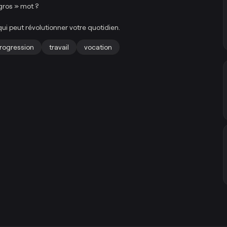
 gros » mot ?
 qui peut révolutionner votre quotidien.
rogression
travail
vocation