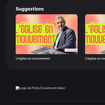
Suggestions
L’église en mouvement
L’église en 