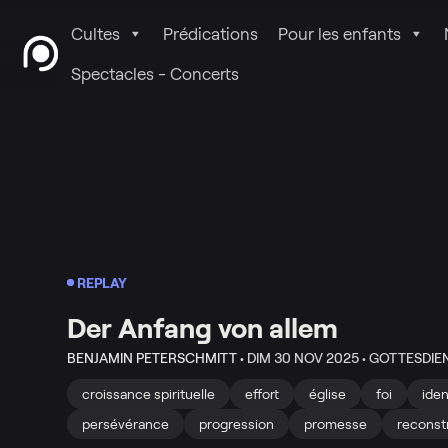
Cultes
Prédications
Pour les enfants
Spectacles - Concerts
REPLAY
Der Anfang von allem
BENJAMIN PETERSCHMITT •
DIM 30 NOV 2025 •
GOTTESDIE
croissance spirituelle
effort
église
foi
iden
persévérance
progression
promesse
reconst