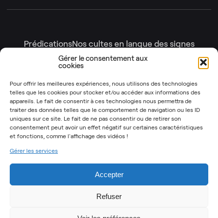
Prédications
Nos cultes en langue des signes
Nos cultes en intégralité
Gérer le consentement aux
cookies
Gottesdienste
Génération enfants
Nos émissions
Pour offrir les meilleures expériences, nous utilisons des technologies
telles que les cookies pour stocker et/ou accéder aux informations des
Les Instants Post-It
OSYR – Dernière saison
appareils. Le fait de consentir à ces technologies nous permettra de
traiter des données telles que le comportement de navigation ou les ID
OSYR – Autres saisons
uniques sur ce site. Le fait de ne pas consentir ou de retirer son
Notre Rendez-Vous
consentement peut avoir un effet négatif sur certaines caractéristiques
et fonctions,
comme l'affichage des vidéos !
T’as 2 minutes
Gérer les services
Mentions légales
Politique de cookies (UE)
Accepter
Refuser