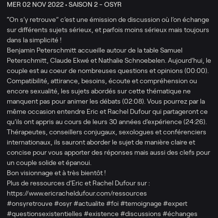
MER 02 NOV 2022 •
SAISON 2 - OSYR
“On s’y retrouve” c’est une émission de discussion où l’on échange
sur différents sujets sérieux, et parfois moins sérieux mais toujours
dans la simplicité !
Benjamin Peterschmitt accueille autour de la table Samuel
Peterschmitt, Claude Ekwé et Nathalie Schnoebelen. Aujourd’hui, le
couple est au coeur de nombreuses questions et opinions (00:00).
Compatibilité, attirance, besoins, écoute et compréhension ou
encore sexualité, les sujets abordés sur cette thématique ne
manquent pas pour animer les débats (02:08). Vous pourrez par la
même occasion entendre Eric et Rachel Dufour qui partageront ce
qu’ils ont appris au cours de leurs 30 années d’expérience (24:26).
Thérapeutes, conseillers conjugaux, sexologues et conférenciers
internationaux, ils sauront aborder le sujet de manière claire et
concise pour vous apporter des réponses mais aussi des clefs pour
un couple solide et épanoui.
Bon visionnage et à très bientôt !
Plus de ressources d’Eric et Rachel Dufour sur :
https://www.ericracheldufour.com/ressources
#onsyretrouve #osyr #actualite #foi #temoignage #expert
#questionsexistentielles #existence #discussions #échanges