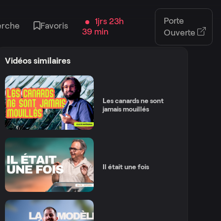
Porte
1jrs 23h
erche
Favoris
39 min
Ouverte
Vidéos similaires
Les canards ne sont
jamais mouillés
Il était une fois