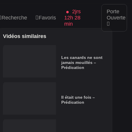
2jrs
Porte
Recherche
Favoris
12h 28
Ouverte
min
Vidéos similaires
Les canards ne sont
jamais mouillés –
Prédication
Il était une fois –
Prédication