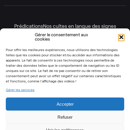
Prédications
Nos cultes en langue des signes
Nos cultes en intégralité
Gérer le consentement aux
cookies
Gottesdienste
Génération enfants
Nos émissions
Pour offrir les meilleures expériences, nous utilisons des technologies
telles que les cookies pour stocker et/ou accéder aux informations des
Les Instants Post-It
OSYR – Dernière saison
appareils. Le fait de consentir à ces technologies nous permettra de
traiter des données telles que le comportement de navigation ou les ID
OSYR – Autres saisons
uniques sur ce site. Le fait de ne pas consentir ou de retirer son
Notre Rendez-Vous
consentement peut avoir un effet négatif sur certaines caractéristiques
et fonctions,
comme l'affichage des vidéos !
T’as 2 minutes
Gérer les services
Mentions légales
Politique de cookies (UE)
Accepter
Refuser