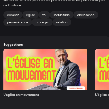
de l’histoire.
combat
église
foi
inquiétude
obéissance
persévérance
protéger
relation
Suggestions
L’église en mouvement
L’église