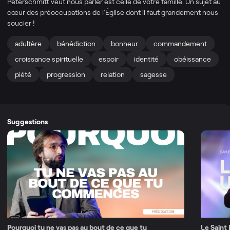
Peterschmitt veut nous parler est celle de votre famille. Un sujet au
cœur des préoccupations de l’Église dont il faut grandement nous
soucier !
adultère
bénédiction
bonheur
commandement
croissance spirituelle
espoir
identité
obéissance
piété
progression
relation
sagesse
Suggestions
Pourquoi tu ne vas pas au bout de ce que tu
Le Saint 